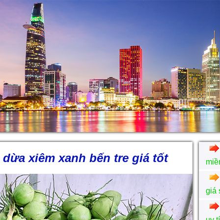
 dừa xiêm xanh bến tre giá tốt
miề
giá 
uy t