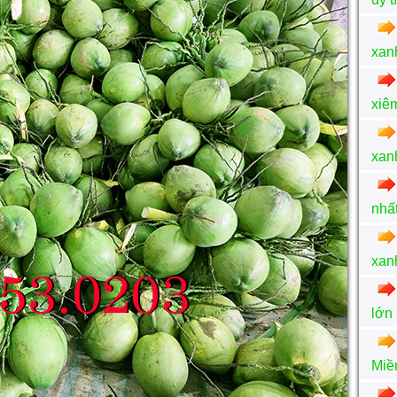
xan
xiêm
xan
nhất
xanh
lớn
Miề