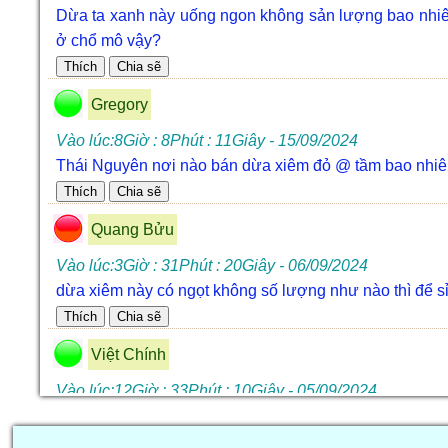
Dừa ta xanh này uống ngon không sản lượng bao nhiêu 
ở chổ mô vậy?
Gregory
Vào lúc:8Giờ : 8Phút : 11Giây - 15/09/2024
Thái Nguyên nơi nào bán dừa xiêm đỏ @ tầm bao nhiêu t
Quang Bửu
Vào lúc:3Giờ : 31Phút : 20Giây - 06/09/2024
dừa xiêm này có ngọt không số lượng như nào thì để sỉ 
Việt Chính
Vào lúc:12Giờ : 33Phút : 10Giây - 05/09/2024
Ninh Thuận ở đâu cung cấp dừa mini kh khoảng bao nhiêu