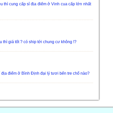
thì cung cấp sỉ địa điểm ở Vinh cua cấp lớn nhất
hì giá tốt ? có ship tới chung cư không !?
địa điểm ở Bình Định đại lý tươi bến tre chổ nào?
 thì bỏ sỉ ! có giao tới kh ??