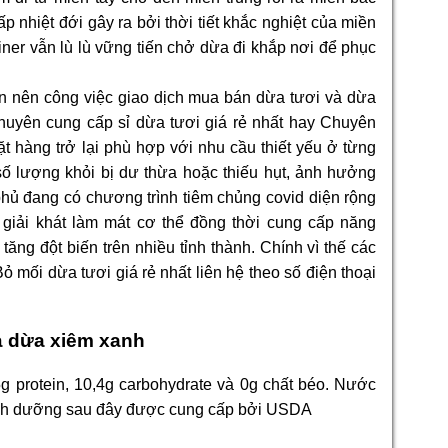
 nhiệt đới gây ra bởi thời tiết khắc nghiệt của miền
ner vẫn lù lù vững tiến chở dừa đi khắp nơi để phục
hẳn nên công việc giao dịch mua bán dừa tươi và dừa
Chuyên cung cấp sỉ dừa tươi giá rẻ nhất hay Chuyên
ặt hàng trở lại phù hợp với nhu cầu thiết yếu ở từng
số lượng khỏi bị dư thừa hoặc thiếu hụt, ảnh hưởng
hủ đang có chương trình tiêm chủng covid diện rộng
giải khát làm mát cơ thể đồng thời cung cấp năng
tăng đột biến trên nhiều tỉnh thành. Chính vì thế các
ỏ mối dừa tươi giá rẻ nhất liên hệ theo số điện thoại
à dừa xiêm xanh
 protein, 10,4g carbohydrate và 0g chất béo. Nước
 dinh dưỡng sau đây được cung cấp bởi USDA