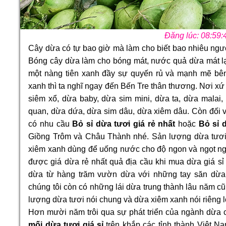
Đăng lúc: 08:59:
Cây dừa có tự bao giờ mà làm cho biết bao nhiêu ngư
Bóng cây dừa làm cho bóng mát, nước quả dừa mát lạnh
một nàng tiên xanh đầy sự quyến rủ và mạnh mẽ bê
xanh thì ta nghĩ ngay đến Bến Tre thân thương. Nơi xứ 
siêm xổ, dừa baby, dừa sim mini, dừa ta, dừa malai,
quan, dừa dứa, dừa sim dâu, dừa xiêm dâu. Còn đối v
có nhu cầu
Bỏ sỉ dừa tươi giá rẻ nhất
hoặc
Bỏ sỉ d
Giồng Trôm và Châu Thành nhé. Sản lượng dừa tươi 
xiêm xanh dùng để uống nước cho độ ngon và ngọt ngà
được giá dừa rẻ nhất quả địa cầu khi mua dừa giá sỉ ở
dừa từ hàng trăm vườn dừa với những tay săn dừa
chúng tôi còn có những lái dừa trung thành lâu năm cũ
lượng dừa tươi nói chung và dừa xiêm xanh nói riêng l
Hơn mười năm trôi qua sự phát triển của ngành dừa 
mối dừa tươi giá sỉ
trên khắp các tỉnh thành Việt Na