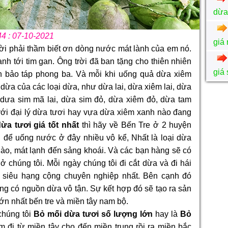
dừa
44 : 07-10-2021
giá 
ời phải thầm biết ơn dòng nước mát lành của em nó.
 tới tim gan. Ông trời đã ban tặng cho thiên nhiên
giá 
n bảo táp phong ba. Và mỗi khi uống quả dừa xiêm
dừa của các loại dừa, như dừa lai, dừa xiêm lai, dừa
 dưa sim mã lai, dừa sim đỏ, dừa xiêm đỏ, dừa tam
ới đại lý dừa tươi hay vựa dừa xiêm xanh nào đang
ừa tươi giá tốt nhất
thì hãy về Bến Tre ở 2 huyện
để uống nước ở đây nhiều vô kể, Nhất là loại dừa
o, mát lạnh đến sảng khoái. Và các bạn hàng sẽ có
 chúng tôi. Mỗi ngày chúng tôi đi cắt dừa và đi hái
 siêu hạng cộng chuyên nghiệp nhất. Bên cạnh đó
ng có nguồn dừa vô tận. Sự kết hợp đó sẽ tạo ra sản
ớn nhất bến tre và miền tây nam bộ.
chúng tôi
Bỏ mối dừa tươi số lượng lớn
hay là
Bỏ
m đi từ miền tây cho đến miền trung rồi ra miền bắc