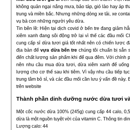
không quản ngại nắng mưa, bảo táp, gió lào hay áp thấp
trung và miền bắc. Nhưng những dòng xe tải, xe contai
vụ bà con những người yêu dừa.
Tin bên lề: Hiện tại dịch covid ở bến tre đang giảm 
xiêm xanh đang sôi động trở lại vì thế các đầu mối 
cung cấp sỉ dừa tươi giá tốt nhất nên có chiến lược đ
địa bàn để
vựa dừa bến tre
chúng tôi chuẩn bị sẳn 
đến chất lượng sản phẩm khi để qua đêm. Với chính p
nên nhu cầu mua dừa tươi, dừa xiêm xanh để uống 
lượng cho cơ thể sau khi tiêm. Vì vậy nhu cầu tiếp tục 
trung tâm bỏ sỉ, và các đầu mối cần lưu ý vấn đề này. B
trên website
Thành phần dinh dưỡng nước dừa tươi v
Một cốc nước dừa 100% (245g) cung cấp 44 calo, 0,5g
dừa là một nguồn tuyệt vời của vitamin C. Thông tin
Lượng calo: 44